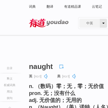
词典
翻译
有道精品课
云笔记
中英
有道 - 网易旗下搜索
naught
目录
英
[nɔːt]
美
[nɔːt]
释义
n. （数码）零；无，零；无价值
权威词典
用法
pron. 无；没有什么
例句
adj. 无价值的；无用的
n. （Naught）（美）诺特（人名