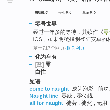
go
网络释义
专业释义
英英释义
top
零号世界
经过一年多的等待，其续作《
零
iOS，虽未明确指明登陆安卓的
基于717个网页
-
相关网页
化为乌有
零
[数]
白忙
短语
come to naught
成为泡影 ; 前功尽
Naught line
零线 ; 零位线
all for naught
徒劳 ; 徒然 ; 无用