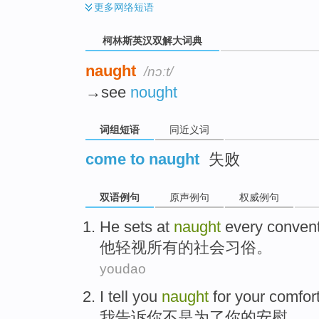
更多
网络短语
柯林斯英汉双解大词典
naught
/nɔːt/
→see
nought
词组短语
同近义词
come to naught
失败
双语例句
原声例句
权威例句
He
sets at
naught
every
conven
他
轻视
所有
的
社会
习俗
。
youdao
I
tell
you
naught
for
your
comfor
我
告诉
你
不是
为了
你
的
安慰
。