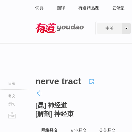
词典
翻译
有道精品课
云笔记
中英
有道 - 网易旗下搜索
nerve tract
目录
释义
[昆] 神经道
例句
[解剖] 神经束
go
top
网络释义
专业释义
英英释义