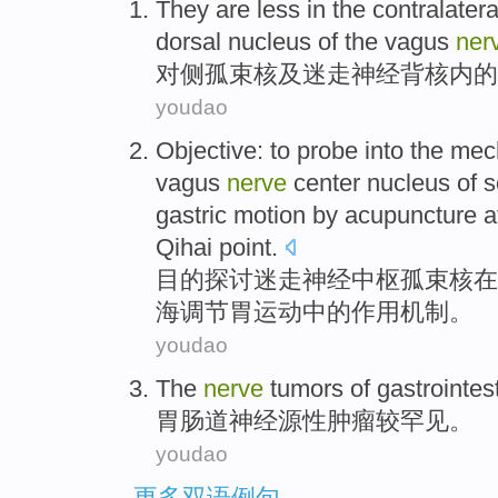
They are
less
in
the
contralatera
dorsal
nucleus
of the
vagus
ner
对
侧
孤
束
核
及
迷走
神经
背
核内
的
youdao
Objective:
to probe into
the
mec
vagus
nerve
center
nucleus of
s
gastric
motion
by
acupuncture
a
Qihai point.
目的
探讨
迷走
神经
中枢
孤
束核
在
海
调节
胃
运动
中的
作用
机制
。
youdao
The
nerve
tumors
of
gastrointes
胃肠道
神经
源性肿瘤较
罕见
。
youdao
更多双语例句