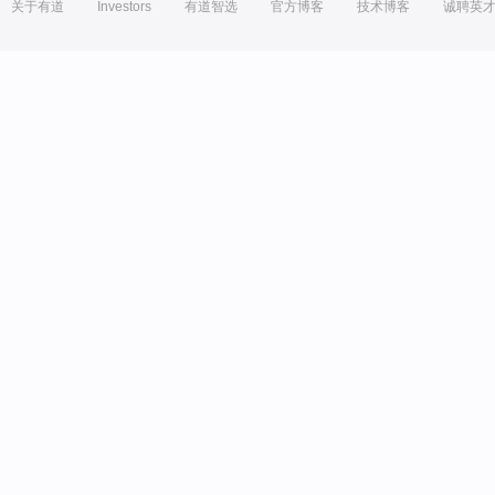
关于有道
Investors
有道智选
官方博客
技术博客
诚聘英