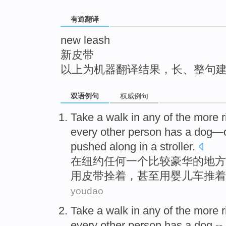
top
有道翻译
new leash
新皮带
以上为机器翻译结果，长、整句
双语例句
权威例句
Take a
walk
in
any
of
the
more r
every
other person
has
a
dog
—
pushed along in a
stroller
.
在
纽约
任何
一
个
比较
豪华
的
地方
用
皮带拴着，甚至用婴儿车推着
youdao
Take a walk
in
any
of
the more
r
every
other person
has
a
dog
--