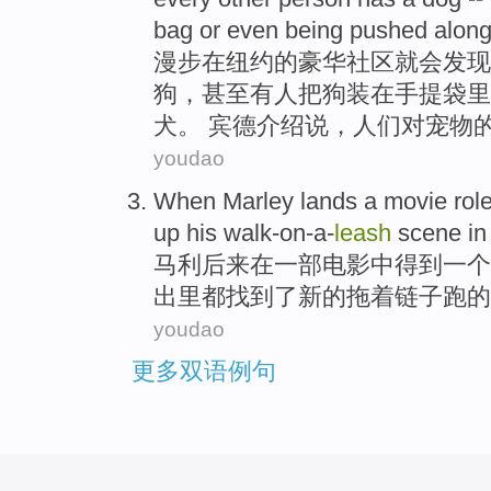
bag
or
even being
pushed
alon
漫步
在
纽约
的
豪华
社区就会发现
狗，
甚至
有人把狗装在
手提袋
里
犬。 宾德介绍说，人们对宠物
youdao
When Marley lands
a
movie
rol
up his
walk-on-a-
leash
scene
in
马利
后来在一部
电影
中得到
一个
出里都
找到
了
新的
拖着
链子跑
的
youdao
更多双语例句