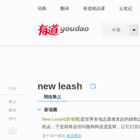
词典
翻译
有道精品课
云笔记
中英
有道 - 网易旗下搜索
new leash
目录
网络释义
释义
新项圈
翻译
例句
New Leash
(
新项圈
)是世界各地志愿者发起的拯救
机会，于是就将这些问题狗狗送进监狱，让它们尝试着
基于38个网页
-
相关网页
go