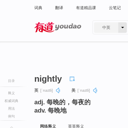
词典
翻译
有道精品课
云笔记
中英
有道 - 网易旗下搜索
nightly
目录
英
[ˈnaɪtli]
美
[ˈnaɪtli]
释义
adj. 每晚的，每夜的
权威词典
用法
adv. 每晚地
例句
网络释义
英英释义