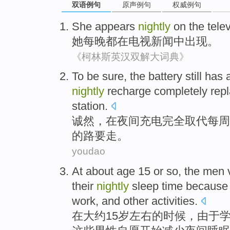
双语例句
原声例句
权威例句
She
appears
nightly
on the
tele
她
每晚都
在
电视
新闻
中出现
。
《柯林斯英汉双解大词典》
To be sure
,
the
battery
still has
nightly
recharge
completely
rep
station
.
诚然
，
在
夜间
充电
完全
取代
每周
的
路
要
走
。
youdao
At
about
age
15
or so,
the men
their
nightly
sleep
time
because
work
,
and
other
activities
.
在
大约
15
岁
左右
的
时候，
由于