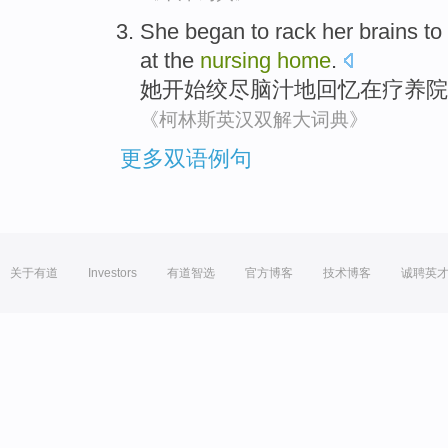
She
began to
rack her
brains
to
at
the
nursing
home
.
她
开始
绞尽
脑汁
地
回忆
在
疗养院
《柯林斯英汉双解大词典》
更多双语例句
关于有道
Investors
有道智选
官方博客
技术博客
诚聘英