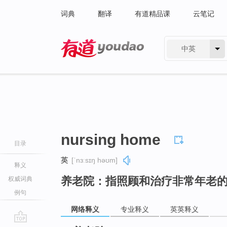
词典
翻译
有道精品课
云笔记
中英
有道 - 网易旗下搜索
nursing home
目录
英
[ˈnɜːsɪŋ həʊm]
释义
养老院：指照顾和治疗非常年老
权威词典
例句
网络释义
专业释义
英英释义