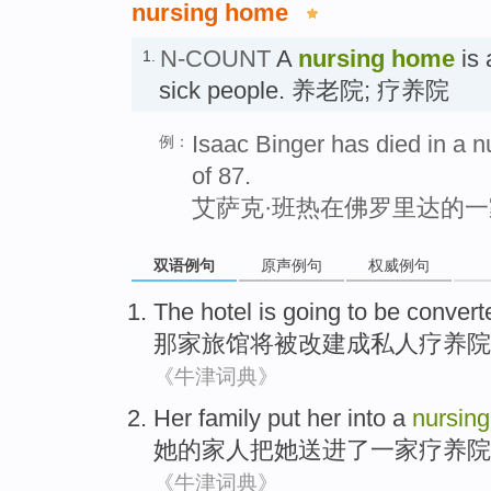
nursing home
N-COUNT
A
nursing home
is 
1.
sick people. 养老院; 疗养院
Isaac Binger has died in a n
例：
of 87.
艾萨克·班热在佛罗里达的一
双语例句
原声例句
权威例句
The hotel
is
going to be convert
那家
旅馆
将
被改建成私人疗养院
《牛津词典》
Her
family
put
her
into
a
nursing
她
的
家人
把
她送
进了
一家
疗养院
《牛津词典》