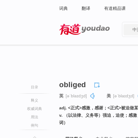
词典
翻译
有道精品课
中
有道 - 网易旗下搜索
obliged
目录
英
[əˈblaɪdʒd]
美
[əˈblaɪdʒd]
释义
adj. <正式>感激，感谢；<正式>被迫
权威词典
v. （以法律、义务等）强迫，迫使；感激
用法
词）
例句