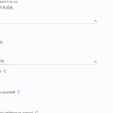
ead it to us.
不胜感激。
词）
例句
s.
o
yourself
.
eir children
to
school
.