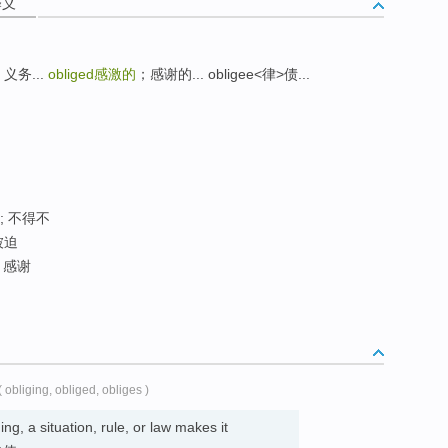
释义
；义务...
obliged
感激的
；感谢的... obligee<律>债...
 ; 不得不
被迫
 感谢
( obliging, obliged, obliges )
g, a situation, rule, or law makes it