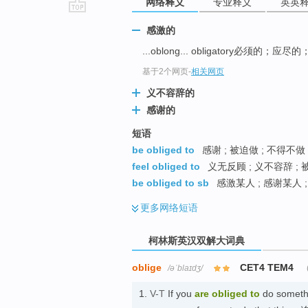
网络释义
专业释义
英英
go
感激的
top
...oblong... obligatory必须的；应尽的
基于2个网页
-
相关网页
义不容辞的
感谢的
短语
be obliged to
感谢 ; 被迫做 ; 不得不做
feel obliged to
义无反顾 ; 义不容辞 ; 
be obliged to sb
感激某人 ; 感谢某人 ;
更多
网络短语
柯林斯英汉双解大词典
oblige
CET4 TEM4
/əˈblaɪdʒ/
1.
V-T
If you
are obliged
to
do somethin