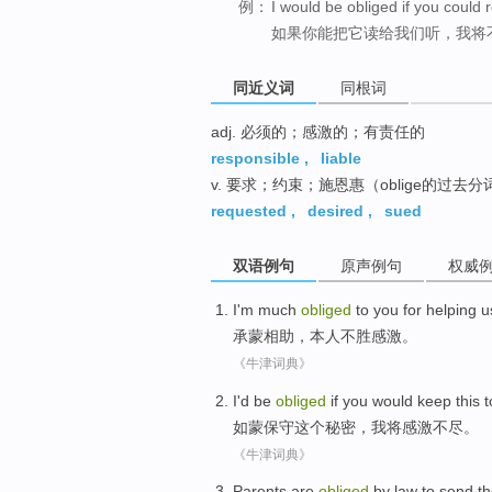
例：
I would be obliged if you could r
如果你能把它读给我们听，我将
同近义词
同根词
adj. 必须的；感激的；有责任的
responsible
,
liable
v. 要求；约束；施恩惠（oblige的过去分
requested
,
desired
,
sued
双语例句
原声例句
权威
I'm
much
obliged
to you for helping u
承蒙相助，本人
不胜
感激。
《牛津词典》
I
'd be
obliged
if you
would
keep
this
t
如
蒙
保守
这个
秘密
，
我
将
感激
不尽。
《牛津词典》
Parents
are
obliged
by law
to
send
th