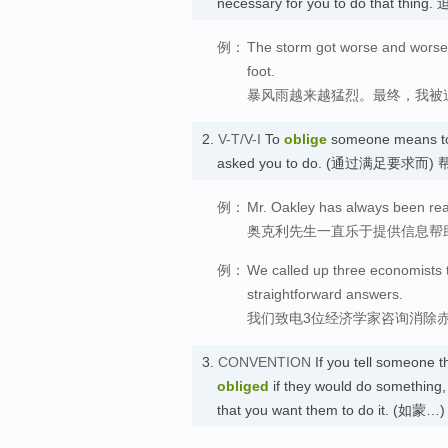
necessary for you to do that thing.
例：
The storm got worse and worse. 
foot.
暴风雨越来越猛烈。最终，我被
2.
V-T/V-I
To
oblige
someone means to 
asked you to do. (通过满足要求而)
例：
Mr. Oakley has always been ready
奥克利先生一直乐于提供信息帮
例：
We called up three economists t
straightforward answers.
我们致电3位经济学家咨询消除
3.
CONVENTION
If you tell someone 
obliged
if they would do something, 
that you want them to do it. (