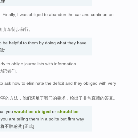
 迫使
Finally, I was obliged to abandon the car and continue on
迫弃车徒步前行。
be helpful to them by doing what they have
 帮助
 to oblige journalists with information.
助记者们。
o ask how to eliminate the deficit and they obliged with very
赤字的方法，他们满足了我们的要求，给出了非常直接的答复。
that you
would be obliged
or
should be
you are telling them in a polite but firm way
如蒙…) 将不胜感激
[正式]