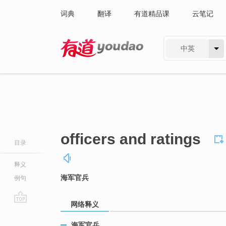
词典
翻译
有道精品课
云笔记
中英
有道 - 网易旗下搜索
officers and ratings
目录
释义
海军官兵
例句
网络释义
go
top
海军官兵