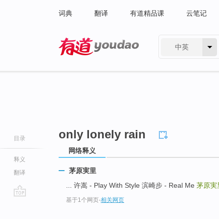
词典
翻译
有道精品课
云笔记
中英
有道 - 网易旗下搜索
only lonely rain
目录
网络释义
释义
茅原実里
翻译
... 许嵩 - Play With Style 滨崎步 - Real Me
茅原実
基于1个网页
-
相关网页
go
top