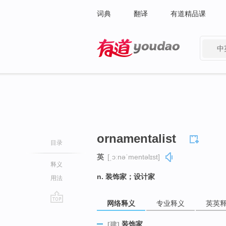
词典
翻译
有道精品课
中
有道 - 网易旗下搜索
ornamentalist
目录
英
[ˌɔːnəˈmentəlɪst]
释义
n. 装饰家；设计家
用法
网络释义
专业释义
英英
go
top
装饰家
[建]