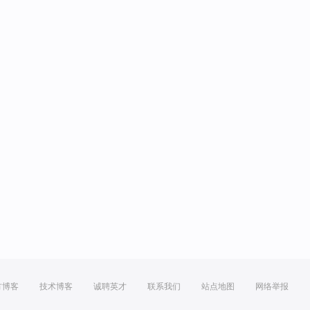
方博客
技术博客
诚聘英才
联系我们
站点地图
网络举报