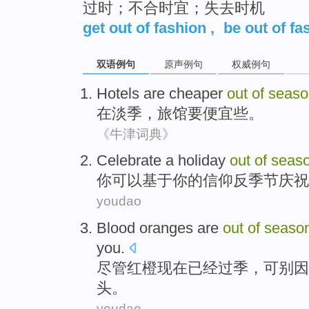
过时；不合时宜；失去时机
get out of fashion
,
be out of fa
双语例句
原声例句
权威例句
Hotels
are cheaper
out
of
seaso
在
淡季
，
旅馆
要
便宜些。
《牛津词典》
Celebrate
a holiday
out
of
seas
你
可以
基于
你
的
信仰反季节
庆祝
youdao
Blood
oranges
are
out
of
seaso
you
.
尽管红
橙
现在
已经过季
，
可
别
因
头。
youdao