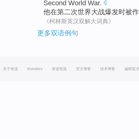
Second
World
War
.
他
在
第二
次
世界
大战
爆发时
被
作
《柯林斯英汉双解大词典》
更多双语例句
关于有道
Investors
有道智选
官方博客
技术博客
诚聘英