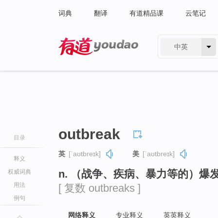
词典
翻译
有道精品课
云笔记
中英
有道 - 网易旗下搜索
outbreak
目录
英
[ˈaʊtbreɪk]
美
[ˈaʊtbreɪk]
释义
n. （战争、疾病、暴力等的）爆
权威词典
用法
[ 复数 outbreaks ]
例句
网络释义
专业释义
英英释义