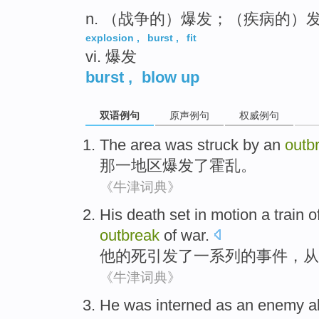
n. （战争的）爆发；（疾病的）
explosion
,
burst
,
fit
vi. 爆发
burst
,
blow up
双语例句
原声例句
权威例句
The
area
was
struck
by
an
outb
那
一
地区
爆发了
霍乱
。
《牛津词典》
His
death
set
in motion a train
o
outbreak
of
war
.
他
的
死
引发
了
一系列
的
事件
，从
《牛津词典》
He
was
interned
as
an
enemy
a