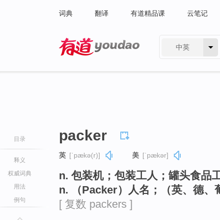
词典
翻译
有道精品课
云笔记
中英
有道 - 网易旗下搜索
packer
目录
英
[ˈpækə(r)]
美
[ˈpækər]
释义
n. 包装机；包装工人；罐头食品
权威词典
用法
n. （Packer）人名；（英、
例句
[ 复数 packers ]