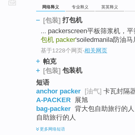
网络释义
专业释义
英英释义
go
top
打包机
[包装]
... packerscreen平板筛浆机，
包机
packer
'soiledmanila防油
基于1228个网页
-
相关网页
帕克
包装机
[包装]
短语
anchor packer
[油气]
卡瓦封隔器
A-PACKER
展旭
bag-packer
背大包自助旅行的人 ;
自助旅行的人
更多
网络短语