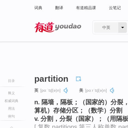
词典
翻译
有道精品课
云笔记
中英
有道 - 网易旗下搜索
partition
目录
英
[pɑːˈtɪʃ(ə)n]
美
[pɑːrˈtɪʃ(ə)n]
释义
n. 隔墙，隔板；（国家的）分
权威词典
用法
算机）存储分区；（数学）分割
例句
v. 分割，分裂（国家）；（用隔
[ 复数 partitions 第三人称单数 part