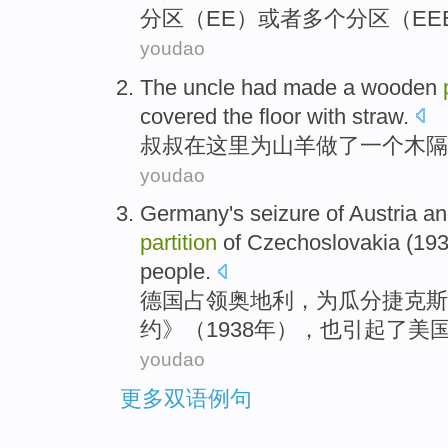
分区
（
EE
）
或者
多个
分区
（
EE
youdao
The
uncle had
made
a
wooden
covered
the
floor
with straw
.
叔叔
在这里
为
山羊
做了
一个
木
隔
youdao
Germany
's seizure
of
Austria
an
partition
of Czechoslovakia
(19
people
.
德国
占领
奥地利
，
为
瓜分
捷克
斯
约
》（1938年），
也
引起
了
美
youdao
更多双语例句