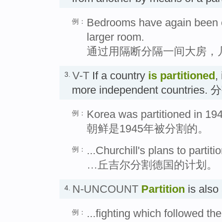
Bedrooms have again been cr
例：
larger room.
通过用隔断分隔一间大房，
V-T
If a country
is partitioned
,
3.
more independent countries. 
Korea was partitioned in 19
例：
朝鲜是1945年被分割的。
...Churchill's plans to partit
例：
…丘吉尔分割德国的计划。
N-UNCOUNT
Partition
is als
4.
...fighting which followed the 
例：