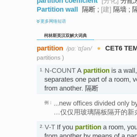
partition coefficient
[分化]
分配系
Partition wall
隔断 ;
[建]
隔墙 ; 
更多
网络短语
柯林斯英汉双解大词典
partition
CET6 TE
/pɑːˈtɪʃən/
partitions )
N-COUNT
A
partition
is a wall,
1.
separates one part of a room, v
from another. 隔断
...new offices divided only by
例：
…仅仅用玻璃隔板隔开的新
V-T
If you
partition
a room, you 
2.
from another by means of a p