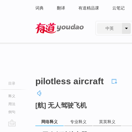
词典
翻译
有道精品课
云笔记
中英
有道 - 网易旗下搜索
pilotless aircraft
目录
释义
[航] 无人驾驶飞机
用法
例句
网络释义
专业释义
英英释义
go