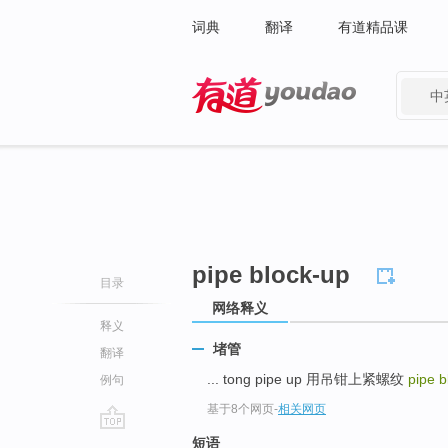
词典
翻译
有道精品课
中
有道 - 网易旗下搜索
pipe block-up
目录
网络释义
释义
堵管
翻译
... tong pipe up 用吊钳上紧螺纹
pipe 
例句
基于8个网页
-
相关网页
go
短语