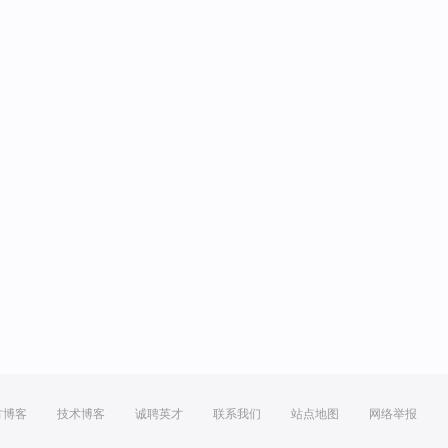
方博客
技术博客
诚聘英才
联系我们
站点地图
网络举报