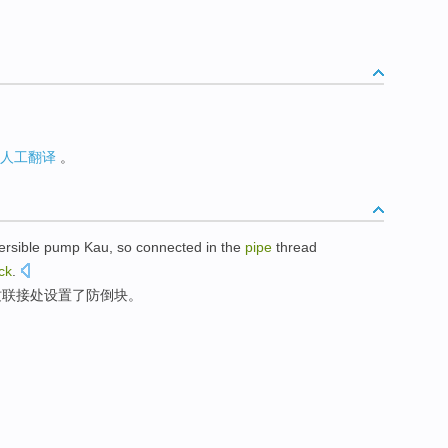
人工翻译
。
mersible pump Kau,
so
connected
in
the
pipe
thread
ck
.
纹联接
处
设置
了
防
倒
块
。