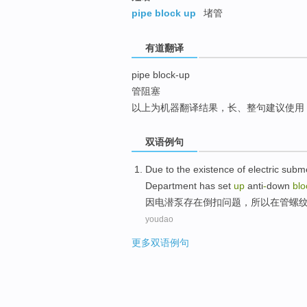
top
pipe block up
堵管
有道翻译
pipe block-up
管阻塞
以上为机器翻译结果，长、整句建议使用
双语例句
Due
to the
existence
of electric sub
Department
has
set
up
anti
-
down
blo
因
电潜泵存在
倒扣问题，
所以
在
管
螺
youdao
更多双语例句