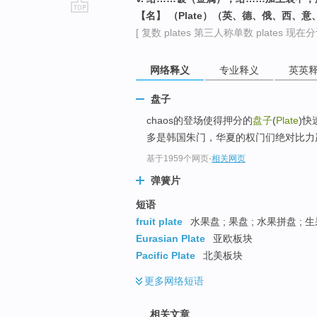
【名】 （Plate）（英、德、俄、西、
go
[ 复数 plates 第三人称单数 plates 现在分词 
top
网络释义
专业释义
英英
盘子
chaos的登场使得押分的
盘子
(
Plate
)快
多是韩国朱门，华夏的权门们绝对比力严
基于1959个网页
-
相关网页
弹簧片
短语
fruit plate
水果盘 ; 果盘 ; 水果拼盘 ; 
Eurasian Plate
亚欧板块
Pacific Plate
北美板块
更多
网络短语
相关文章