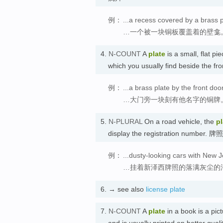
例：
...a recess covered by a brass p
…一个被一块铜板覆盖着的壁龛
4.
N-COUNT
A
plate
is a small, flat p
which you usually find beside the f
例：
...a brass plate by the front do
…大门旁一块刻有他名字的铜牌
5.
N-PLURAL
On a road vehicle, the
pl
display the registration number. 牌照
例：
...dusty-looking cars with New J
…挂着新泽西牌照的落满灰尘的
6.
→ see also
license plate
7.
N-COUNT
A
plate
in a book is a pic
and is usually printed on better qu