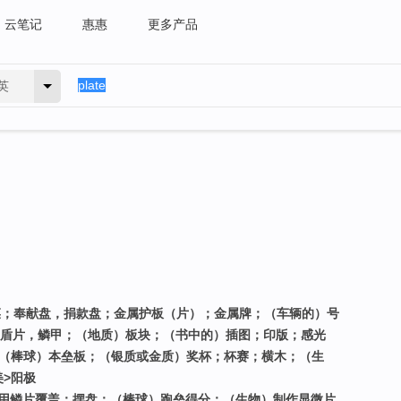
云笔记
惠惠
更多产品
英
主菜；奉献盘，捐款盘；金属护板（片）；金属牌；（车辆的）号
；盾片，鳞甲；（地质）板块；（书中的）插图；印版；感光
；（棒球）本垒板；（银质或金质）奖杯；杯赛；横木；（生
>阳极
；用鳞片覆盖；摆盘；（棒球）跑垒得分；（生物）制作显微片