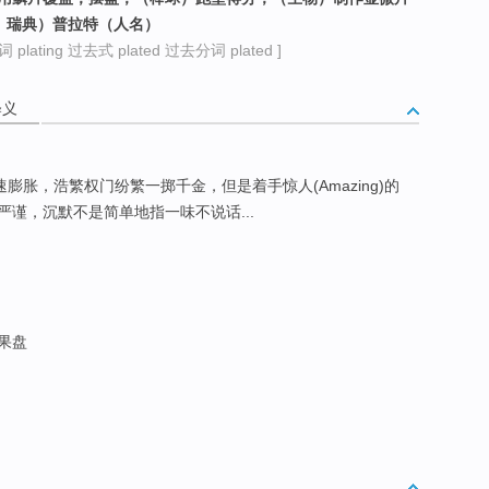
意、瑞典）普拉特（人名）
plating 过去式 plated 过去分词 plated ]
释义
速膨胀，浩繁权门纷繁一掷千金，但是着手惊人(Amazing)的
谨，沉默不是简单地指一味不说话...
生果盘