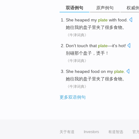
双语例句
原声例句
权威
She
heaped
my
plate
with
food
.
她
往
我
的
盘子
里夹了很多
食物
。
《牛津词典》
Don't
touch
that
plate
—it's hot!
别
碰
那个
盘子
，烫手！
《牛津词典》
She
heaped
food
on
my
plate
.
她
往
我
的
盘子
里夹了很多
食物
。
《牛津词典》
更多双语例句
关于有道
Investors
有道智选
官