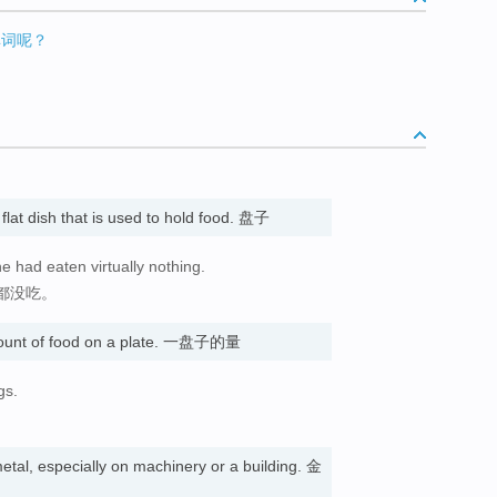
单词呢？
 flat dish that is used to hold food. 盘子
e had eaten virtually nothing.
都没吃。
mount of food on a plate. 一盘子的量
gs.
 metal, especially on machinery or a building. 金