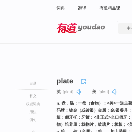
词典
翻译
有道精品课
中
有道 - 网易旗下搜索
plate
目录
英
[pleɪt]
美
[pleɪt]
释义
n. 盘，碟；一盘（食物）；<美>一道
权威词典
码牌；镀金（或镀银）金属；金/银餐具
用法
板；假牙托；牙箍；<非正式>全口假牙
例句
物）培养皿；载物片，玻璃片；极板；<美
v. 给……镀（金属）；给……加上装甲