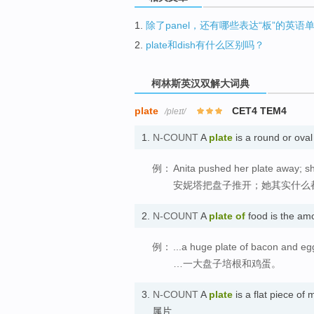
1.
除了panel，还有哪些表达“板”的英语
2.
plate和dish有什么区别吗？
柯林斯英汉双解大词典
plate
CET4 TEM4
/pleɪt/
1.
N-COUNT
A
plate
is a round or oval
例：
Anita pushed her plate away; sh
安妮塔把盘子推开；她其实什么
2.
N-COUNT
A
plate
of
food is the a
例：
...a huge plate of bacon and eg
…一大盘子培根和鸡蛋。
3.
N-COUNT
A
plate
is a flat piece of
属片