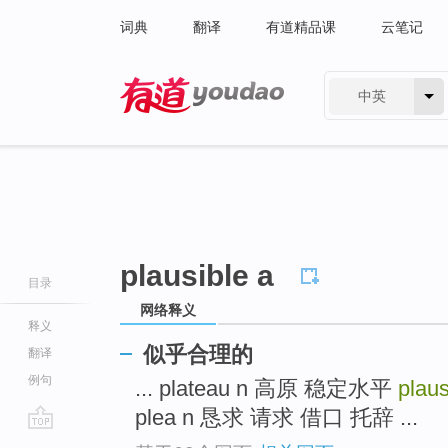
词典
翻译
有道精品课
云笔记
中英
有道 - 网易旗下搜索
plausible a
目录
网络释义
释义
似乎合理的
翻译
例句
... plateau n 高原 稳定水平
plaus
plea n 恳求 请求 借口 托辞 ...
go