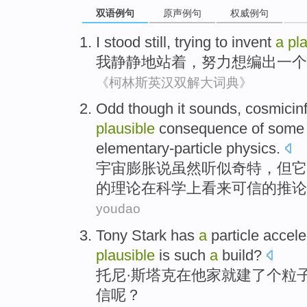
双语例句
原声例句
权威例句
I
stood
still,
trying
to
invent
a
pl
我
静静地
站
着，
努力
想
编出
一个
《柯林斯英汉双解大词典》
Odd
though
it sounds
, cosmicin
plausible
consequence
of
some
elementary-particle
physics
.
宇宙膨胀说
虽然
听
似奇特，但它
的
理论在
科学上
看来可信
的
推论
youdao
Tony
Stark
has
a
particle
accele
plausible
is
such
a
build
?
托尼·
斯塔克
在
他家
就
建
了个
粒
信
呢？