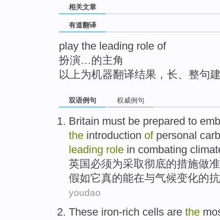
相关文章
top
有道翻译
play the leading role of
扮演…的主角
以上为机器翻译结果，长、整句
双语例句
权威例句
Britain
must be
prepared
to
emb
the
introduction
of
personal
car
leading
role
in
combating
climat
英国
必须
为
采取彻底
的
措施
做准
假如
它
真的
能
在
与气候变化的
抗
youdao
These
iron-rich
cells
are
the
mos