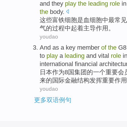
and
they
play
the
leading
role
in
the
body
.
这些
富铁
细胞
是
血细胞
中
最
常见
气
的过程
中起
着
主导
作用
。
youdao
And
as
a
key
member
of
the
G8
to
play
a
leading
and
vital
role
i
international
financial
architectu
日本
作为
8国集团
的
一个
重要
会
来
的
国际
金融
结构
发挥
重要
作用
youdao
更多双语例句