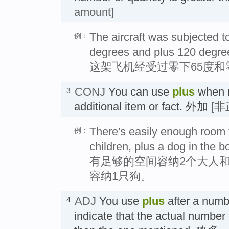
amount]
The aircraft was subjected 
例：
degrees and plus 120 degre
这架飞机经受过零下65度和
CONJ
You can use
plus
when m
3.
additional item or fact. 外加
[非
There's easily enough room 
例：
children, plus a dog in the b
有足够的空间容纳2个大人
容纳1只狗。
ADJ
You use
plus
after a numbe
4.
indicate that the actual number 