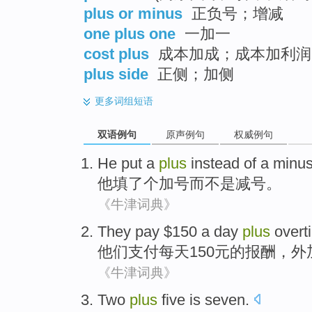
plus or minus
正负号；增减
one plus one
一加一
cost plus
成本加成；成本加利润
plus side
正侧；加侧
更多
词组短语
双语例句
原声例句
权威例句
He
put
a
plus
instead
of a minu
他
填
了个
加号
而不是
减号
。
《牛津词典》
They
pay
$150
a day
plus
overt
他们
支付
每天
150元的报酬，
外
《牛津词典》
Two
plus
five
is seven
.