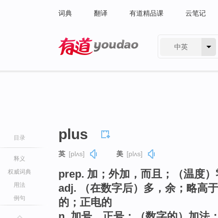
词典
翻译
有道精品课
云笔记
中英
有道 - 网易旗下搜索
plus
目录
英
[plʌs]
美
[plʌs]
释义
prep. 加；外加，而且；（温度
权威词典
用法
adj. （在数字后）多，余；略
例句
的；正电的
n. 加号，正号；（数字的）加法