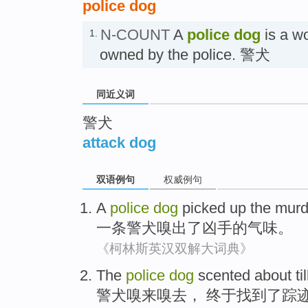
police dog
N-COUNT
A
police dog
is a wo
1.
owned by the police. 警犬
同近义词
警犬
attack dog
双语例句
权威例句
A
police
dog
picked
up the
murd
一
条
警犬
嗅
出
了
凶手
的
气味。
《柯林斯英汉双解大词典》
The
police
dog
scented about
ti
警犬
嗅
来嗅去，
终于
找到
了
踪