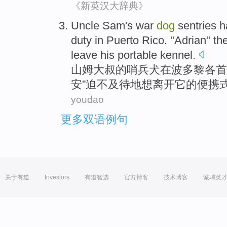
《新英汉大辞典》
Uncle Sam
's
war
dog
sentries
h
duty
in
Puerto Rico
. "
Adrian
" th
leave
his
portable
kennel
.
山姆大叔
的
哨兵
犬
在
波多黎各
首
安
”
迫不及待
地
想
离开
它
的
便携
youdao
更多双语例句
关于有道
Investors
有道智选
官方博客
技术博客
诚聘英