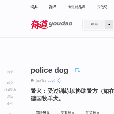
词典
翻译
有道精品课
云笔记
中英
有道 - 网易旗下搜索
police dog
目录
英
[pəˈliːs dɒɡ]
释义
警犬：受过训练以协助警方（如
权威词典
用法
德国牧羊犬。
例句
网络释义
专业释义
英英释义