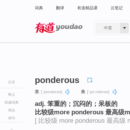
词典
翻译
有道精品课
云笔记
中英
有道 - 网易旗下搜索
ponderous
目录
英
[ˈpɒndərəs]
美
[ˈpɑːndərəs]
释义
adj. 笨重的；沉闷的；呆板的
权威词典
用法
比较级more ponderous 最高级mos
例句
[ 比较级 more ponderous 最高级 mo