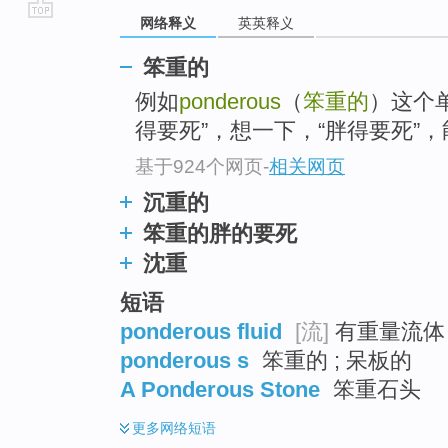
网络释义
英英释义
go
top
笨重的
例如
ponderous
（
笨重的
）这个
得要死”，想一下，“胖得要死”，
基于924个网页
-
相关网页
沉重的
笨重的胖的要死
沈重
短语
ponderous fluid
[流]
有重量流体
ponderous s
笨重的 ; 呆板的
A Ponderous Stone
笨重石头
更多
网络短语