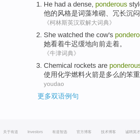
He
had a dense,
ponderous
sty
他
的
风格
是词藻堆砌、冗长
沉闷
《柯林斯英汉双解大词典》
She
watched
the cow
's
pondero
她
看着
牛
迟缓
地向前走着。
《牛津词典》
Chemical
rockets
are
ponderou
使用化学
燃料火箭
是
多么的
笨重
youdao
更多双语例句
关于有道
Investors
有道智选
官方博客
技术博客
诚聘英