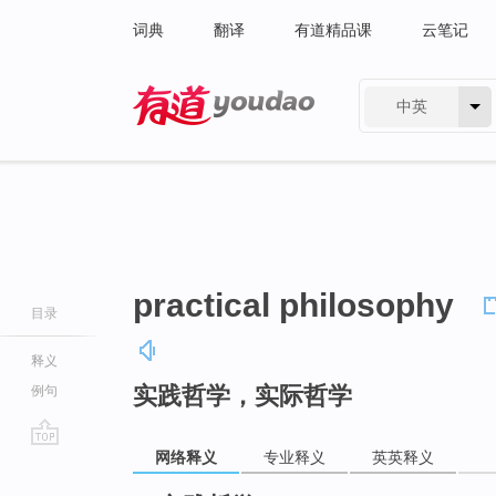
词典
翻译
有道精品课
云笔记
中英
有道 - 网易旗下搜索
practical philosophy
目录
释义
实践哲学，实际哲学
例句
网络释义
专业释义
英英释义
go
top