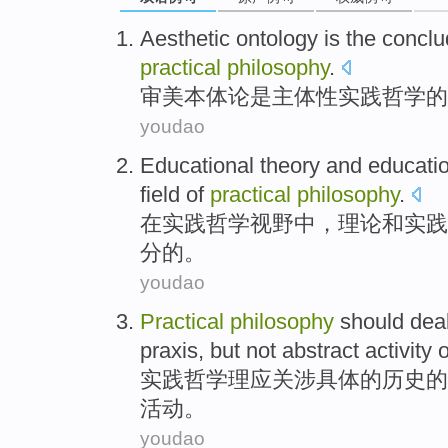
Aesthetic
ontology
is
the
conclu
practical
philosophy
.
审美
本体论
是
主体性
实践
哲学
的
youdao
Educational
theory
and
educati
field
of
practical
philosophy
.
在
实践
哲学
视野
中，
理论
和
实践
分
的
。
youdao
Practical
philosophy
should dea
praxis
,
but
not
abstract
activity
o
实践
哲学
理应关涉
具体
的
历史
的
活动
。
youdao