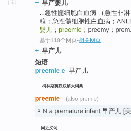
早产婴儿
go
...急性髓细胞白血病 （急性
top
粒；急性髓细胞性白血病；ANL
婴儿
；
preemie
；preemy；prem
基于118个网页
-
相关网页
早产儿
短语
preemie e
早产儿
柯林斯英汉双解大词典
preemie
(also premie)
N
a premature infant 早产儿
[
1.
同近义词