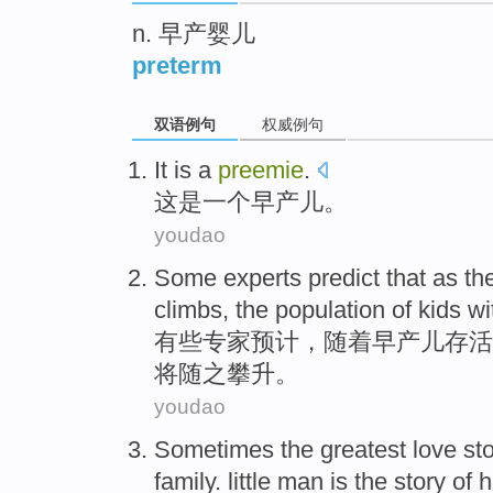
n. 早产婴儿
preterm
双语例句
权威例句
It
is
a
preemie
.
这
是
一个
早产儿
。
youdao
Some
experts
predict
that
as
th
climbs, the
population
of
kids
wi
有些
专家
预计
，
随着
早产儿
存活
将
随之攀升。
youdao
Sometimes
the
greatest
love
sto
family. little man is the
story
of