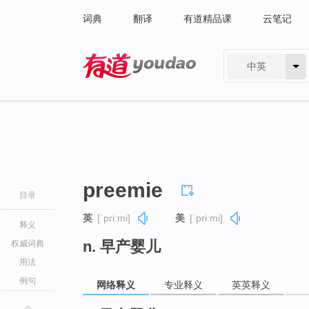
词典
翻译
有道精品课
云笔记
中英
有道 - 网易旗下搜索
preemie
目录
英
[ˈpriːmi]
美
[ˈpriːmi]
释义
n. 早产婴儿
权威词典
用法
例句
网络释义
专业释义
英英释义