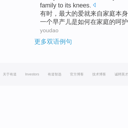
family
to
its
knees.
有时
，
最大的
爱
就来自
家庭
本身
一个
早产儿
是如何
在家庭
的呵护
youdao
更多双语例句
关于有道
Investors
有道智选
官方博客
技术博客
诚聘英