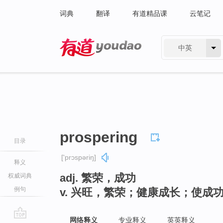
词典
翻译
有道精品课
云笔记
中英
有道 - 网易旗下搜索
prospering
目录
['prɔspəriŋ]
释义
adj. 繁荣，成功
权威词典
例句
v. 兴旺，繁荣；健康成长；使成功（
网络释义
专业释义
英英释义