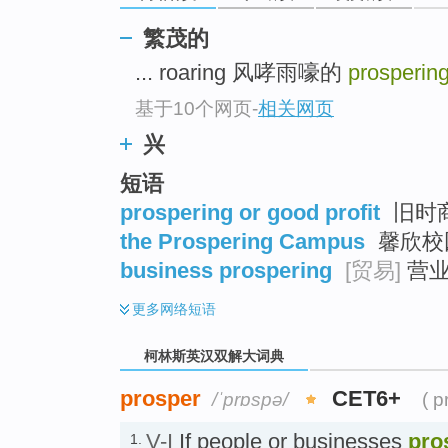
go
top
繁茂的
... roaring 风哮雨嚎的
prosperin
基于10个网页
-
相关网页
兴
短语
prospering or good profit
旧时
the Prospering Campus
馨欣校
business prospering
[贸易]
营业
更多
网络短语
柯林斯英汉双解大词典
prosper
CET6+
/ˈprɒspə/
( p
V-I
If people or businesses
pro
1.