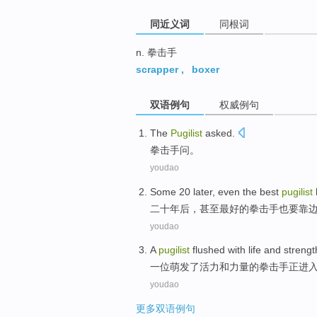
同近义词
同根词
n. 拳击手
scrapper
,
boxer
双语例句
权威例句
The
Pugilist
asked
.
拳击手
问
。
youdao
Some 20
later
,
even
the
best
pugilist
二十
年
后
，
甚至
最好
的
拳击手
也
要
靠
youdao
A
pugilist
flushed
with
life
and
strengt
一
位
萌发
了
活力
和
力量
的拳击手
正
进
youdao
更多双语例句