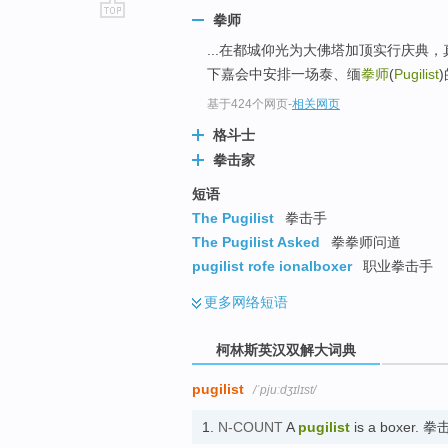
拳师
go
...在都城仰光为大佛塔加顶实行庆典
top
下嘉会中安排一场泰、缅
拳师
(
Pugilist
基于424个网页
-
相关网页
格斗士
拳击家
短语
The Pugilist
拳击手
The Pugilist Asked
拳拳师问道
pugilist rofe ionalboxer
职业拳击手
更多
网络短语
柯林斯英汉双解大词典
pugilist
/ˈpjuːdʒɪlɪst/
1.
N-COUNT
A
pugilist
is a boxer. 