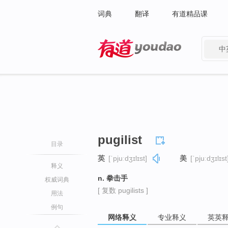
词典
翻译
有道精品课
中
有道 - 网易旗下搜索
pugilist
目录
英
[ˈpjuːdʒɪlɪst]
美
[ˈpjuːdʒɪlɪst
释义
n. 拳击手
权威词典
[ 复数 pugilists ]
用法
例句
网络释义
专业释义
英英