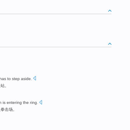
has
to
step aside
.
边站
。
h
is entering
the
ring
.
入拳击场。