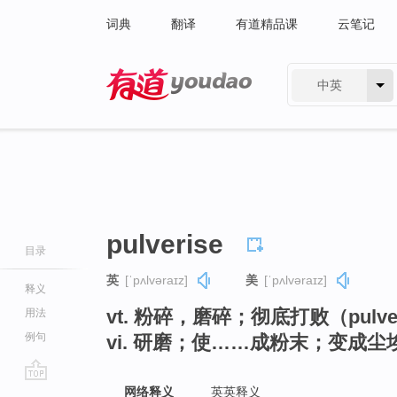
词典
翻译
有道精品课
云笔记
中英
有道 - 网易旗下搜索
pulverise
目录
英
[ˈpʌlvəraɪz]
美
[ˈpʌlvəraɪz]
释义
vt. 粉碎，磨碎；彻底打败（pulve
用法
例句
vi. 研磨；使……成粉末；变成尘埃（
go
网络释义
英英释义