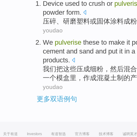
Device
used to
crush
or
pulveri
powder
form
.
压
碎
、
研磨
塑料
或
固体
涂料
成
粉
youdao
We
pulverise
these
to make it
p
cement
and
sand
and
put
it
in a
products
.
我们
把
这些
压成细粉，然后
混合
一个
模
盒里，
作成
混凝土
制的产
youdao
更多双语例句
关于有道
Investors
有道智选
官方博客
技术博客
诚聘英