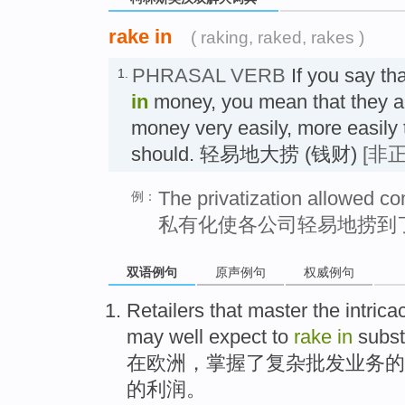
rake in
( raking, raked, rakes )
PHRASAL VERB
If you say t
1.
in
money, you mean that they ar
money very easily, more easily 
should. 轻易地大捞 (钱财)
[非正
The privatization allowed co
例：
私有化使各公司轻易地捞到
双语例句
原声例句
权威例句
Retailers
that
master
the
intrica
may
well
expect
to
rake
in
subst
在
欧洲
，
掌握
了
复杂
批发业务
的
的
利润
。