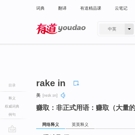
词典
翻译
有道精品课
云笔记
中英
有道 - 网易旗下搜索
rake in
目录
美
[reɪk ɪn]
释义
赚取：非正式用语：赚取（大量
权威词典
例句
网络释义
英英释义