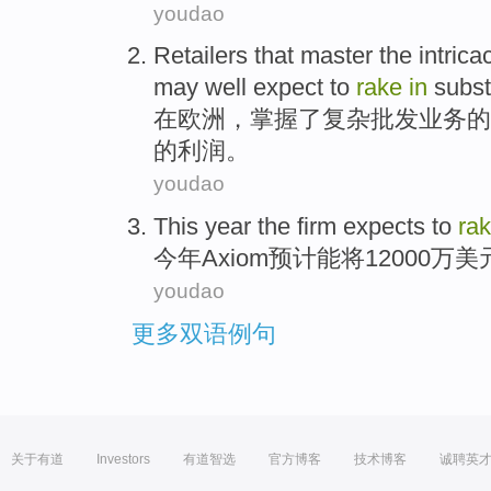
youdao
Retailers
that
master
the
intrica
may
well
expect
to
rake
in
subst
在
欧洲
，
掌握
了
复杂
批发业务
的
的
利润
。
youdao
This year
the firm
expects to
ra
今年
Axiom
预计
能将12000万美
youdao
更多双语例句
关于有道
Investors
有道智选
官方博客
技术博客
诚聘英