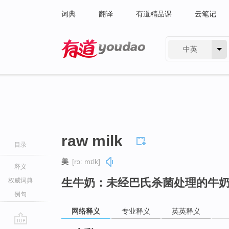
词典
翻译
有道精品课
云笔记
中英
有道 - 网易旗下搜索
raw milk
目录
美
[rɔː mɪlk]
释义
生牛奶：未经巴氏杀菌处理的牛
权威词典
例句
网络释义
专业释义
英英释义