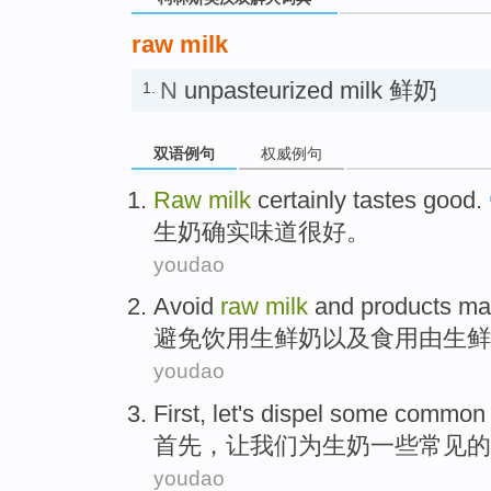
raw milk
N
unpasteurized milk 鲜奶
1.
双语例句
权威例句
Raw
milk
certainly
tastes
good
.
生
奶
确实
味道
很好
。
youdao
Avoid
raw
milk
and
products
ma
避免
饮用
生
鲜奶
以及
食用
由
生鲜
youdao
First
,
let
's
dispel
some
common
首先
，
让
我们
为生
奶
一些
常见
的
youdao