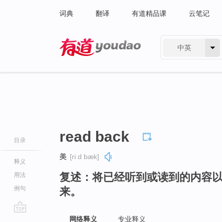
词典
翻译
有道精品课
云笔记
中英
有道 - 网易旗下搜索
read back
目录
美
[riːd bæk]
释义
复述：将已经听到或读到的内容
用法
例句
来。
go
网络释义
专业释义