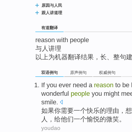
top
原因与人民
跟人讲道理
有道翻译
reason with people
与人讲理
以上为机器翻译结果，长、整句
双语例句
原声例句
权威例句
If
you
ever need
a
reason
to be
wonderful
people
you
might
mee
smile
.
如果
你
需要
一
个
快乐
的
理由
，
想
人
，
给
他们一个
愉悦
的微笑。
youdao