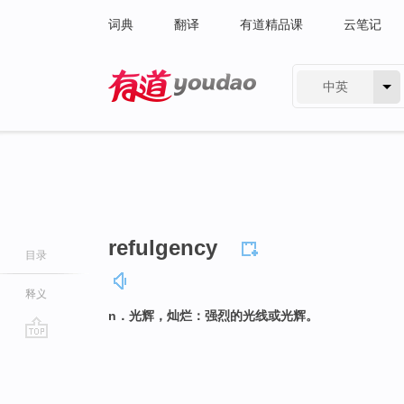
词典
翻译
有道精品课
云笔记
中英
有道 - 网易旗下搜索
refulgency
目录
释义
n．光辉，灿烂：强烈的光线或光辉。
go
top