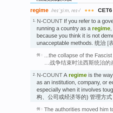
regime
CET6
/reɪˈʒiːm, reɪ-/
N-COUNT
If you refer to a go
1.
running a country as a
regime
,
because you think it is not dem
unacceptable methods. 统治
[
...the collapse of the Fascis
例：
…战争结束时法西斯统治的
N-COUNT
A
regime
is the way
2.
as an institution, company, or 
especially when it involves tou
构、公司或经济等的) 管理方式
The authorities moved him to
例：