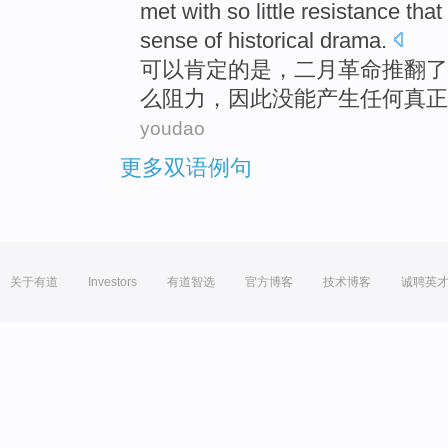
met with
so little
resistance
that
sense
of
historical
drama
.
可以
肯定
的
是，
二月
革命
推翻了
么
阻力
，
因此
没
能
产生
任何
真正
youdao
更多双语例句
关于有道
Investors
有道智选
官方博客
技术博客
诚聘英