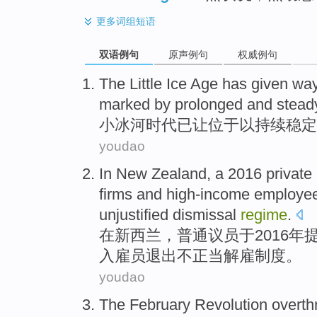
更多
词组短语
双语例句
原声例句
权威例句
The Little
Ice
Age
has
given way
marked by
prolonged
and
stead
小
冰河
时代
已
让位于以
持续
稳定
youdao
In
New Zealand
, a 2016
private
firms
and
high-income
employe
unjustified
dismissal
regime
.
在
新西兰
，
普通
议员于
2016年
入
雇员
退出不
正当
解雇
制度。
youdao
The
February
Revolution
overth