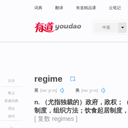
词典
翻译
有道精品课
云笔记
中英
有道 - 网易旗下搜索
regime
目录
英
[reɪˈʒiːm]
美
[reɪˈʒiːm]
释义
n. （尤指独裁的）政府，政权
权威词典
用法
制度，组织方法；饮食起居制度
例句
[ 复数 regimes ]