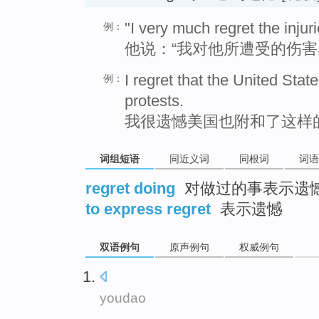
"I very much regret the injur
例：
他说：“我对他所遭受的伤害
I regret that the United Stat
例：
protests.
我很遗憾美国也附和了这样
词组短语
同近义词
同根词
词语
regret doing
对做过的事表示遗
to express regret
表示遗憾
双语例句
原声例句
权威例句
youdao