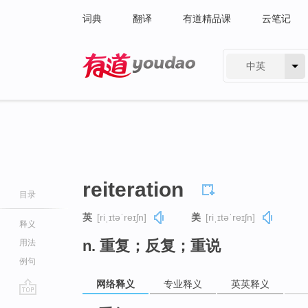
词典
翻译
有道精品课
云笔记
中英
有道 - 网易旗下搜索
reiteration
目录
英
[riˌɪtəˈreɪʃn]
美
[riˌɪtəˈreɪʃn]
释义
n. 重复；反复；重说
用法
例句
网络释义
专业释义
英英释义
go