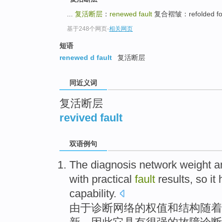
top
...
复活断层
：
renewed fault
复合褶皱：refolded fo
基于248个网页
-
相关网页
短语
renewed d fault
复活断层
同近义词
复活断层
revived fault
双语例句
The
diagnosis
network
weight
a
with
practical
fault
results
,
so
it
capability.
由于
诊断
网络
的
权值
和
结构
随着