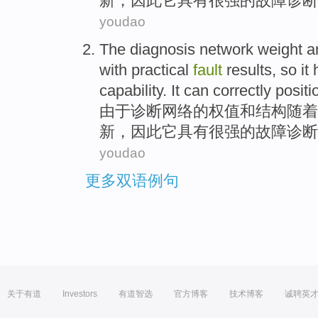
新，
因此
它
具有
很强
的
故障
诊断
youdao
The
diagnosis
network
weight
a
with
practical
fault
results
,
so
it
capability. It can correctly positi
由于
诊断
网络
的
权值
和
结构
随着
新，
因此
它
具有
很强的
故障
诊断
youdao
更多双语例句
关于有道
Investors
有道智选
官方博客
技术博客
诚聘英