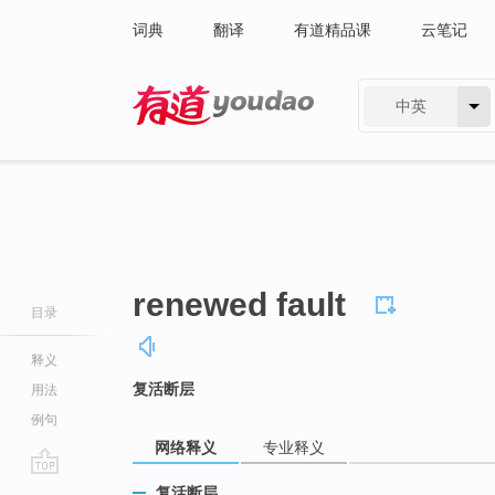
词典
翻译
有道精品课
云笔记
中英
有道 - 网易旗下搜索
renewed fault
目录
释义
复活断层
用法
例句
网络释义
专业释义
go
复活断层