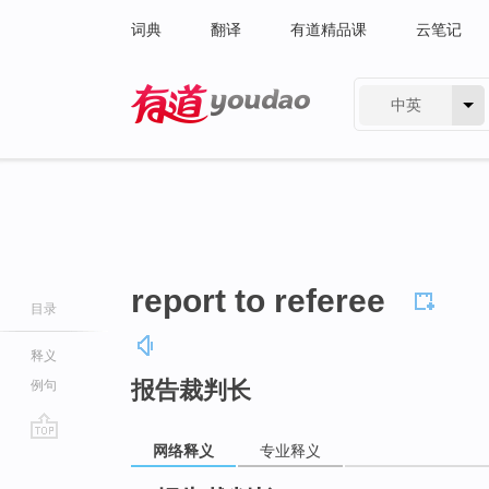
词典
翻译
有道精品课
云笔记
中英
有道 - 网易旗下搜索
report to referee
目录
释义
报告裁判长
例句
网络释义
专业释义
go
top