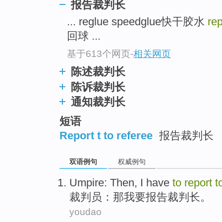
报告裁判长
... reglue speedglue快干胶水
rep
回球 ...
基于613个网页
-
相关网页
陈述裁判长
陈诉裁判长
通知裁判长
短语
Report t to referee
报告裁判长
双语例句
权威例句
Umpire
:
Then
,
I
have
to
report
t
裁判员
：
那
我
要
报告
裁判长
。
youdao