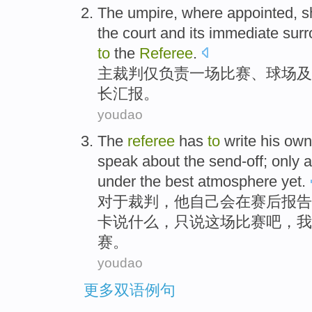
The
umpire
, where appointed,
s
the
court
and its
immediate sur
to
the
Referee
.
主裁判
仅
负责
一
场比赛
、
球场
及
长
汇报
。
youdao
The
referee
has
to
write
his
own
speak
about
the
send-off
;
only
a
under
the best
atmosphere
yet
.
对于
裁判，
他
自己
会在
赛后
报告
卡
说
什么，
只
说
这场
比赛
吧，
我
赛。
youdao
更多双语例句