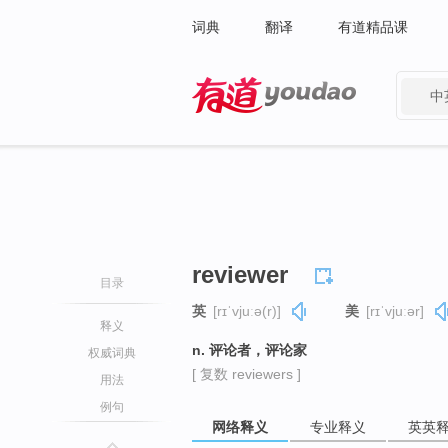
词典
翻译
有道精品课
中
有道 - 网易旗下搜索
reviewer
目录
英
[rɪˈvjuːə(r)]
美
[rɪˈvjuːər]
释义
n. 评论者，评论家
权威词典
[ 复数 reviewers ]
用法
例句
网络释义
专业释义
英英