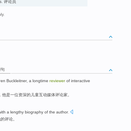
rts. 评论员
ly.
例句
en Buckleitner
,
a
longtime
reviewer
of
interactive
，他是
一
位
资深
的
儿童
互动
媒体
评论家
。
ith a
lengthy
biography
of
the author
.
他
的
评论
。