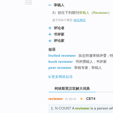
审稿人
go
3）担任下列期刊
审稿人
（
Reviewer
）
top
基于606个网页
-
相关网页
评论者
书评家
评论家
短语
Invited reviewer
杂志特邀审稿评委 ; 特
book reviewer
书评撰稿人 ; 书评家
peer reviewer
审稿专家 ; 审稿人
更多
网络短语
柯林斯英汉双解大词典
reviewer
CET4
/rɪˈvjuːə/
1.
N-COUNT
A
reviewer
is a person wh