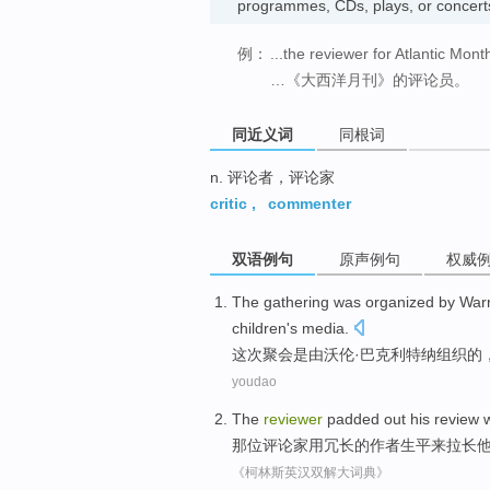
programmes, CDs, plays, or conce
例：
...the reviewer for Atlantic Month
…《大西洋月刊》的评论员。
同近义词
同根词
n. 评论者，评论家
critic
,
commenter
双语例句
原声例句
权威
The gathering
was
organized
by
Warr
children's
media
.
这次
聚会
是
由
沃伦
·巴克利特纳
组织
的
youdao
The
reviewer
padded out
his
review
w
那位
评论
家用冗长
的
作者
生平
来拉长
《柯林斯英汉双解大词典》