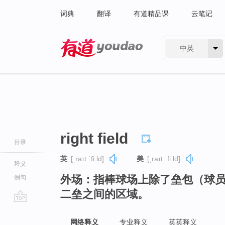
词典
翻译
有道精品课
云笔记
中英
有道 - 网易旗下搜索
right field
目录
英
[ˌraɪt ˈfiːld]
美
[ˌraɪt ˈfiːld]
释义
外场：指棒球场上除了垒包（球
例句
二垒之间的区域。
go
top
网络释义
专业释义
英英释义