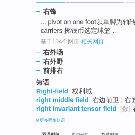
右锋
... pivot on one foot以单脚为
carriers 掷钱币选定球篮 ...
基于104个网页
-
相关网页
右外场
右外野
前排右
短语
Right-field
权利域
right middle field
右边前卫 ; 右
right invariant tensor field
[数]
更多
网络短语
双语例句
原声例句
权威例句