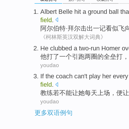
Albert
Belle
hit
a
ground ball th
field
.
阿尔伯特·
拜尔
击出
一
记看似飞
《柯林斯英汉双解大词典》
He
clubbed
a
two-run
Homer
ov
他
打了
一个
引跑两圈的全
垒
打，
youdao
If the
coach
can't
play
her
every
field
.
教练
若
不能
让
她
每天
上场
，便让
youdao
更多双语例句