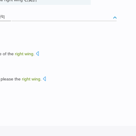
例句
e
of the
right
wing
.
please
the
right
wing
.