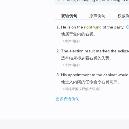
双语例句
原声例句
权威
He
is on the
right
wing
of
the
party
.
他
属于
党内
的
右翼
。
《牛津词典》
The election
result
marked
the
eclips
选举
结果
标志
着
右翼
的
失势。
《牛津词典》
His
appointment
to
the
cabinet
would
他
进入内阁
的
任命
会
令
右翼
高兴。
《柯林斯英汉双解大词典》
更多双语例句