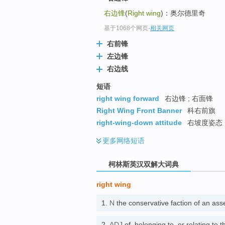
go
右边锋
(
Right wing
)：奥尔德里奇
top
基于1068个网页
-
相关网页
右前锋
左边锋
右边线
短语
right wing forward
右边锋 ; 右面锋
Right Wing Front Banner
科右前旗
right-wing-down attitude
右坡度姿态
更多
网络短语
柯林斯英汉双解大词典
right wing
1.
N
the conservative faction of an as
2.
ADJ
of, belonging to, or relating to