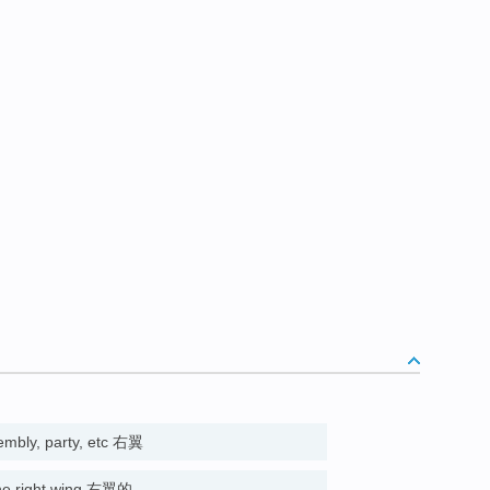
sembly, party, etc 右翼
 the right wing 右翼的