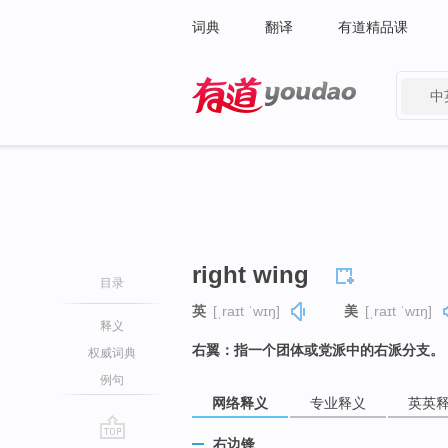
词典
翻译
有道精品课
中
有道 - 网易旗下搜索
right wing
目录
英
[ˌraɪt ˈwɪŋ]
美
[ˌraɪt ˈwɪŋ]
释义
右翼：指一个团体或党派中的右派分支。
权威词典
例句
网络释义
专业释义
英英
右边锋