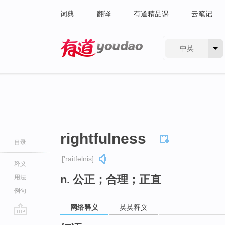
词典
翻译
有道精品课
云笔记
中英
有道 - 网易旗下搜索
rightfulness
目录
['raitfəlnis]
释义
n. 公正；合理；正直
用法
例句
网络释义
英英释义
go