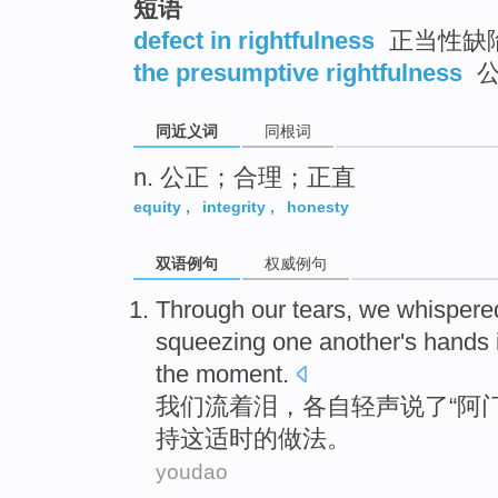
短语
top
defect in rightfulness
正当性缺
the presumptive rightfulness
公
同近义词
同根词
n. 公正；合理；正直
equity
,
integrity
,
honesty
双语例句
权威例句
Through
our
tears
, we
whispere
squeezing
one
another
's
hands
the moment.
我们
流着泪
，
各自
轻声说了
“
阿
持
这
适时
的
做法。
youdao