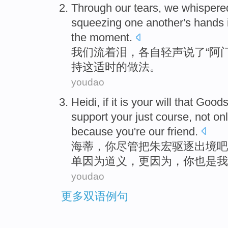
Through
our
tears
, we
whispere
squeezing
one
another
's
hands
the moment.
我们
流着泪
，
各自
轻声说了
“
阿
持
这
适时
的
做法。
youdao
Heidi
, if it is
your
will that
Goods
support
your just course, not on
because
you
're
our
friend
.
海蒂
，
你
尽管把朱宏驱逐出境
吧
单
因为
道义
，更
因为
，
你
也是
我
youdao
更多双语例句