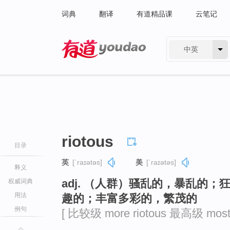
词典
翻译
有道精品课
云笔记
中英
有道 - 网易旗下搜索
riotous
目录
英
[ˈraɪətəs]
美
[ˈraɪətəs]
释义
adj. （人群）骚乱的，暴乱的
权威词典
用法
趣的；丰富多彩的，繁茂的
例句
[ 比较级 more riotous 最高级 most r