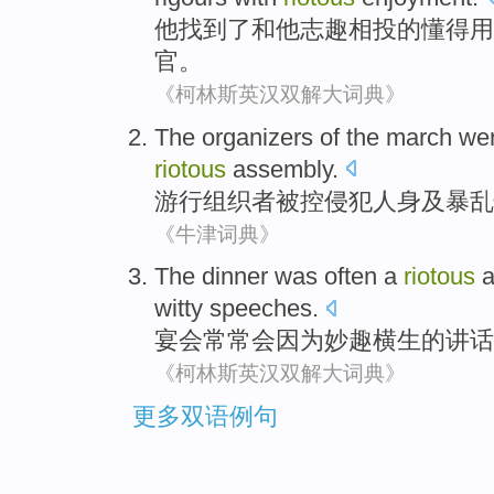
他
找到了
和他志趣相投
的
懂得
用
官
。
《柯林斯英汉双解大词典》
The organizers of the march
we
riotous
assembly
.
游行
组织者
被
控
侵犯人身
及
暴乱
《牛津词典》
The dinner
was
often
a
riotous
a
witty
speeches
.
宴会
常常
会因为妙趣横生
的
讲话
《柯林斯英汉双解大词典》
更多双语例句