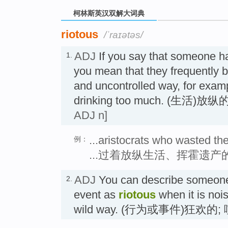
柯林斯英汉双解大词典
riotous
/ˈraɪətəs/
ADJ
If you say that someone h
1.
you mean that they frequently 
and uncontrolled way, for examp
drinking too much. (生活)
ADJ n]
...aristocrats who wasted thei
例：
...过着放纵生活、挥霍遗产
ADJ
You can describe someone
2.
event as
riotous
when it is nois
wild way. (行为或事件)狂欢的