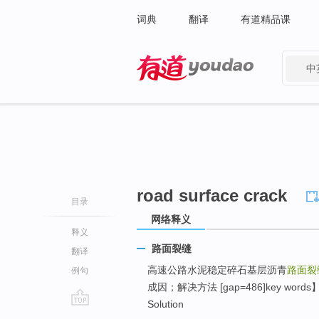
词典
翻译
有道精品课
中
有道 - 网易旗下搜索
road surface crack
目录
网络释义
释义
路面裂缝
翻译
高速公路水泥稳定碎石基层沥青
路面裂
例句
成因；解决方法 [gap=486]key words】
Solution
go