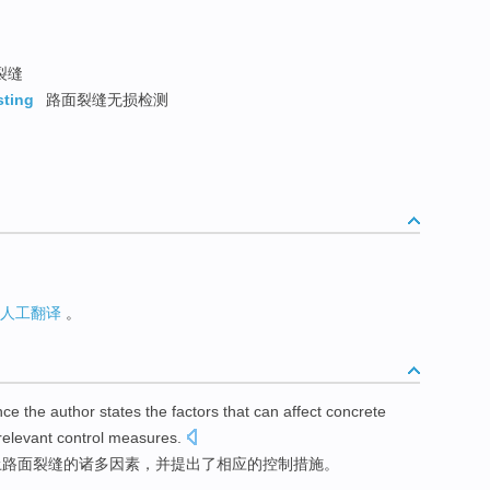
裂缝
sting
路面裂缝无损检测
人工翻译
。
nce
the
author
states
the
factors
that can affect
concrete
relevant
control
measures
.
土
路面
裂缝
的
诸多因素
，
并
提出
了
相应
的
控制
措施
。