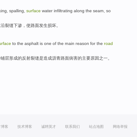
king
,
spalling
,
surface
water
infiltrating
along the
seam
,
so
水
沿
裂缝
下渗
，
使
路面
发生
损坏。
urface
to
the
asphalt
is
one
of the
main
reason for
the
road
加铺层形成
的
反射
裂缝
是
造成沥青路面
病害
的
主要
原因
之一
。
方博客
技术博客
诚聘英才
联系我们
站点地图
网络举报