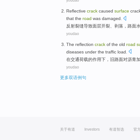
youdao
Reflective
crack
caused
surface
crac
that
the
road
was damaged
.
反射
裂缝
导致
面层
开裂
、
剥落
，
路面
youdao
The
reflection
crack
of
the
old
road
s
diseases
under the
traffic
load
.
在
交通
荷载
的
作用
下
，
旧
路面
对
沥青
youdao
更多双语例句
关于有道
Investors
有道智选
官