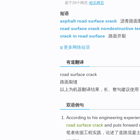
基于28个网页
-
相关网页
top
短语
asphalt road surface crack
沥青路面
road surface crack nondestructive te
crack in road surface
路面开裂
更多
网络短语
有道翻译
road surface crack
路面裂缝
以上为机器翻译结果，长、整句建议使用
双语例句
According to
his
engineering
experie
road
surface
crack
and
puts forward
笔者
依据
工程
实践
，
论述
了
道路
混凝