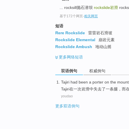
top
... rocksill抛石潜坝
rockslide
岩滑
rocks
基于172个网页
-
相关网页
短语
Rere Rockslide
雷雷岩石滑坡
Rockslide Elemental
崩岩元素
Rockslide Ambush
地动山摇
更多
网络短语
双语例句
权威例句
Tajiri
had been
a
porter
on the
mount
Tajiri
在
一
次岩滑中失去了一
条腿
，而
youdao
更多双语例句