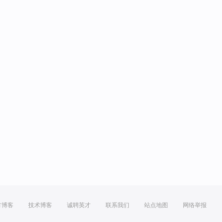
方博客
技术博客
诚聘英才
联系我们
站点地图
网络举报