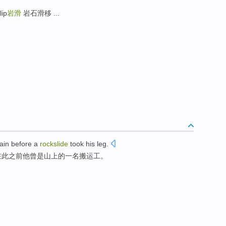
lip
岩滑
岩石滑移 ...
ain
before
a
rockslide
took
his
leg
.
在此
之前
他
曾是
山上
的一名
搬运工
。