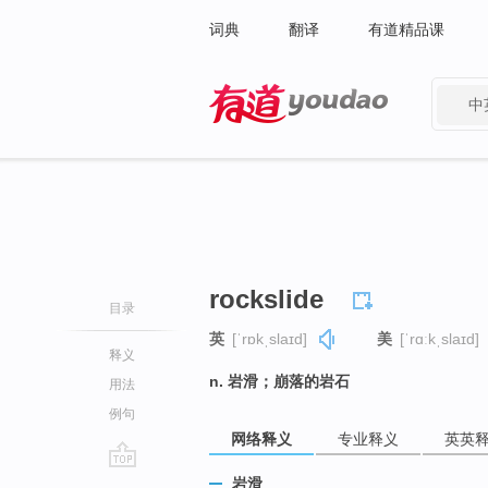
词典
翻译
有道精品课
中
有道 - 网易旗下搜索
rockslide
目录
英
[ˈrɒkˌslaɪd]
美
[ˈrɑːkˌslaɪd]
释义
n. 岩滑；崩落的岩石
用法
例句
网络释义
专业释义
英英
go
岩滑