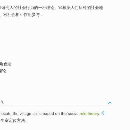
来研究人的社会行为的一种理论。它根据人们所处的社会地
对社会相互作用参与...
会角色论
理论
例句
o
locate
the
village
clinic
based on
the
social
role
theory
.
卫生室
定位
方法
。