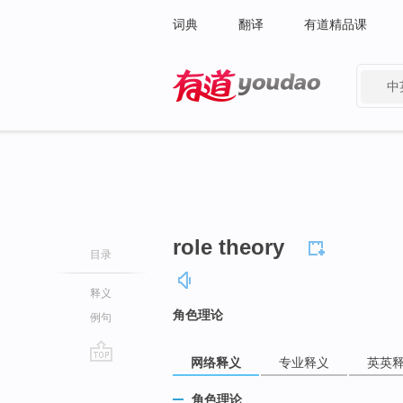
词典
翻译
有道精品课
中
有道 - 网易旗下搜索
role theory
目录
释义
角色理论
例句
网络释义
专业释义
英英
go
top
角色理论