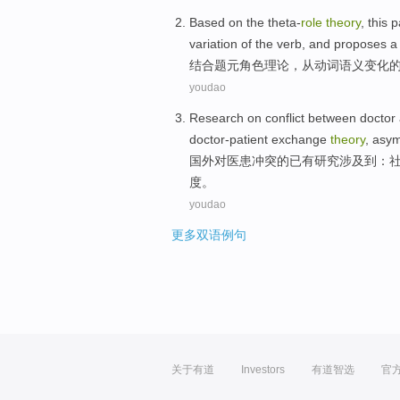
Based
on the
theta-
role
theory
, this
variation
of
the
verb
, and
proposes
a
结合
题
元角色
理论
，
从
动词
语义
变化
youdao
Research
on
conflict
between doctor
doctor-patient
exchange
theory
, asy
国外
对
医患
冲突
的已有
研究
涉及
到：
度。
youdao
更多双语例句
关于有道
Investors
有道智选
官