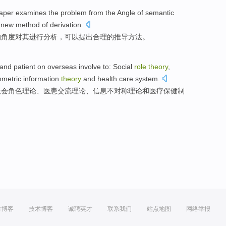
 paper examines the problem
from
the
Angle
of
semantic
 new
method
of
derivation
.
的
角度
对其进行分析，
可以提出
合理
的
推导
方法
。
 and
patient
on
overseas
involve
to:
Social
role
theory
,
mmetric
information
theory
and
health
care
system
.
社会
角色
理论
、
医患
交流
理论、
信息
不对称
理论
和
医疗
保健
制
方博客
技术博客
诚聘英才
联系我们
站点地图
网络举报