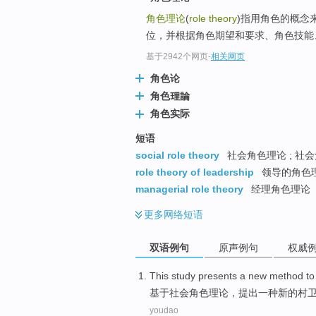
角色理论
(
role theory
)指用角色的概念
位，并根据角色期望和要求、角色技能、
基于2942个网页
-
相关网页
角色论
角色理論
角色实际
短语
social role theory
社会角色理论 ; 社
role theory of leadership
领导的角色
managerial role theory
经理角色理论
更多
网络短语
双语例句
原声例句
权威
This study presents
a
new
method
t
基于
社会
角色
理论
，
提出
一种
新的
村
youdao