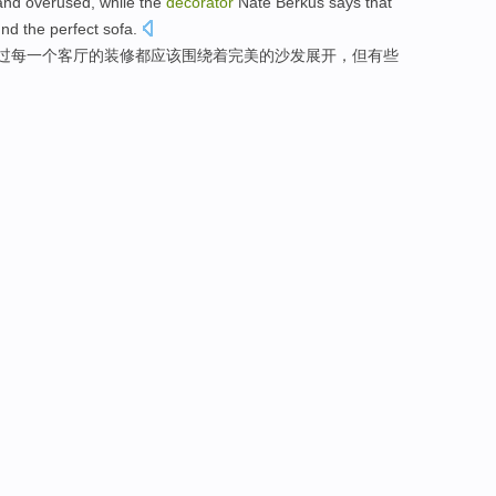
nd overused,
while
the
decorator
Nate
Berkus
says
that
und
the
perfect
sofa
.
过
每一个
客厅
的
装修
都
应该
围绕
着
完美的
沙发展开，但
有些