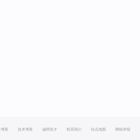
方博客
技术博客
诚聘英才
联系我们
站点地图
网络举报