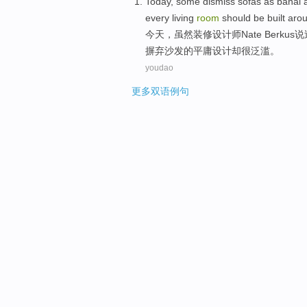
Today
,
some
dismiss
sofas
as
banal
a
top
every
living
room
should be
built aro
今天
，
虽然
装修设计师
Nate
Berkus
说
摒弃
沙发
的
平庸
设计却很泛滥。
youdao
更多双语例句