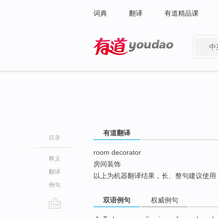
词典
翻译
有道精品课
中
有道 - 网易旗下搜索
有道翻译
目录
room decorator
释义
房间装饰
翻译
以上为机器翻译结果，长、整句建议使用
例句
双语例句
权威例句
go