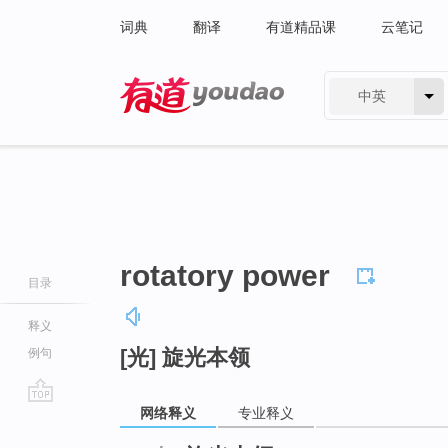
词典
翻译
有道精品课
云笔记
中英
有道 - 网易旗下搜索
rotatory power
目录
释义
[光] 旋光本领
例句
网络释义
专业释义
go
top