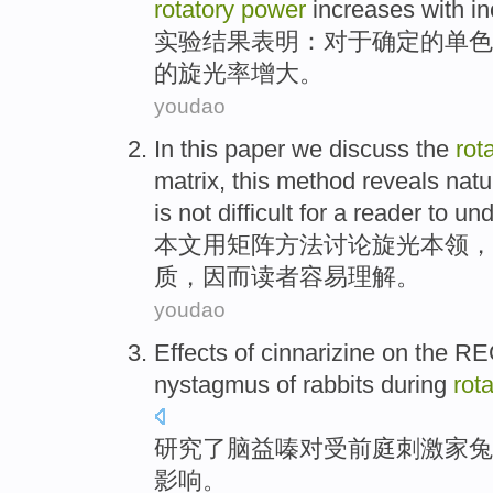
rotatory
power
increases
with i
实验
结果
表明
：
对于
确定
的
单色
的旋
光
率增大。
youdao
In this paper
we discuss
the
rot
matrix
,
this
method
reveals
natu
is not
difficult
for a
reader
to
und
本文
用
矩阵
方法
讨论
旋
光
本领
，
质
，因而
读者
容易
理解
。
youdao
Effects
of cinnarizine
on
the
RE
nystagmus
of
rabbits
during
rot
研究
了
脑
益嗪
对
受
前庭
刺激
家兔
影响。