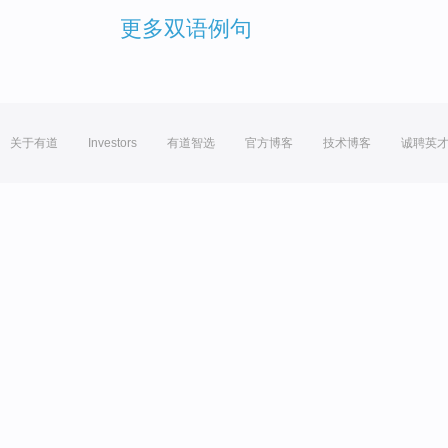
更多双语例句
关于有道
Investors
有道智选
官方博客
技术博客
诚聘英