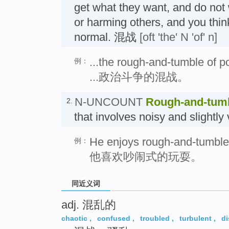
get what they want, and do not 
or harming others, and you thin
normal. 混战
[oft 'the' N 'of' n]
...the rough-and-tumble of po
例：
...政治斗争的混战。
N-UNCOUNT
Rough-and-tum
2.
that involves noisy and slightl
He enjoys rough-and-tumble 
例：
他喜欢吵闹式的玩耍。
同近义词
adj. 混乱的
chaotic
,
confused
,
troubled
,
turbulent
,
di