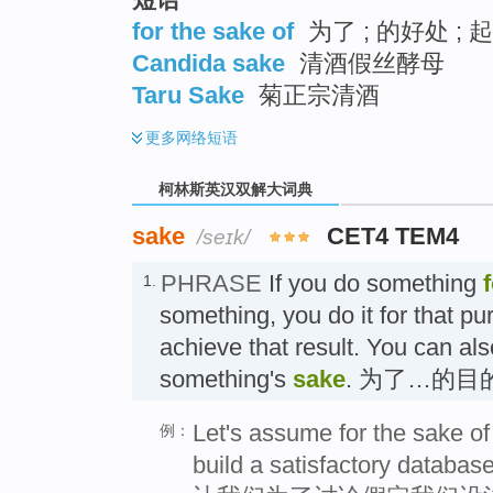
for the sake of
为了 ; 的好处 ; 起
Candida sake
清酒假丝酵母
Taru Sake
菊正宗清酒
更多
网络短语
柯林斯英汉双解大词典
sake
CET4 TEM4
/seɪk/
PHRASE
If you do something
1.
something, you do it for that pu
achieve that result. You can als
something's
sake
. 为了…的目
Let's assume for the sake o
例：
build a satisfactory database