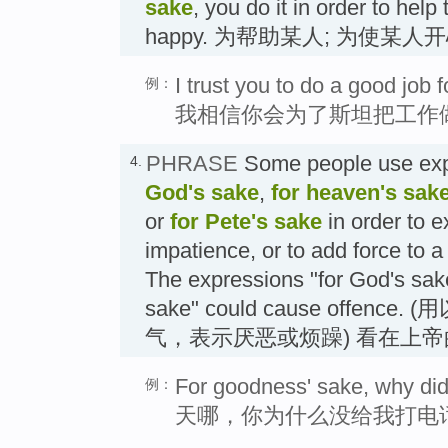
sake
, you do it in order to he
happy. 为帮助某人; 为使某人
I trust you to do a good job 
例：
我相信你会为了斯坦把工作
PHRASE
Some people use exp
4.
God's sake
,
for heaven's sak
or
for Pete's sake
in order to 
impatience, or to add force to a
The expressions "for God's sake
sake" could cause offe
气，表示厌恶或烦躁) 看在上
For goodness' sake, why did
例：
天哪，你为什么没给我打电