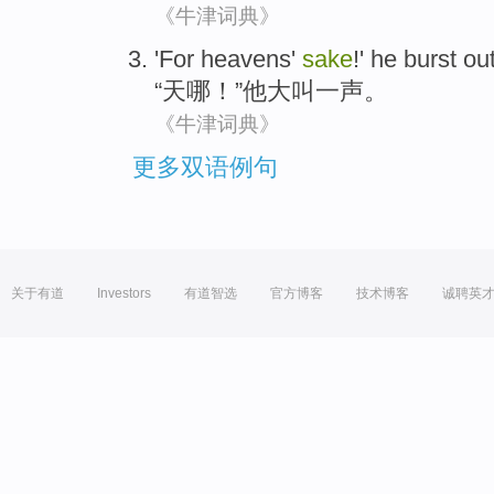
《牛津词典》
'
For heavens
'
sake
!'
he
burst
out
“
天
哪！”
他
大叫一声。
《牛津词典》
更多双语例句
关于有道
Investors
有道智选
官方博客
技术博客
诚聘英