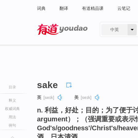
词典
翻译
有道精品课
云笔记
中英
有道 - 网易旗下搜索
sake
目录
英
[seɪk]
美
[seɪk]
释义
n. 利益，好处；目的；为了便于讨论（fo
权威词典
用法
argument）；（强调重要或表
例句
God's/goodness'/Christ's/hea
酒，日本清酒