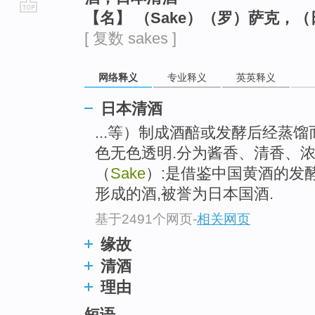
【名】 （Sake）（罗）萨克，
go
[ 复数 sakes ]
top
网络释义
专业释义
英英释义
日本清酒
...等）制成酒醅或发酵后经蒸馏
色无色透明.分为酱香、清香、浓
（
Sake
）:是借鉴中国黄酒的发
形成的酒,被誉为日本国酒.
基于2491个网页
-
相关网页
缘故
清酒
理由
短语