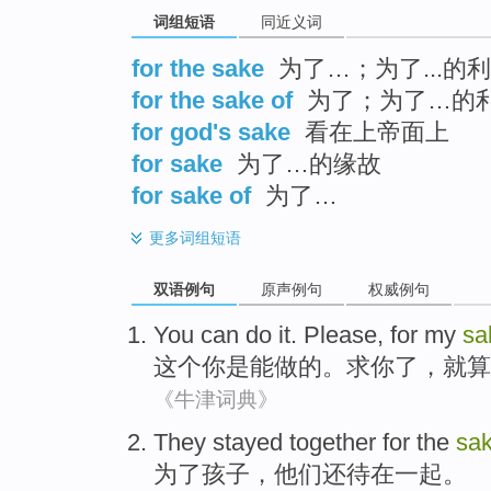
词组短语
同近义词
for the sake
为了…；为了...的
for the sake of
为了；为了…的
for god's sake
看在上帝面上
for sake
为了…的缘故
for sake of
为了…
更多
词组短语
双语例句
原声例句
权威例句
You
can
do it
.
Please
, for
my
sa
这个
你
是能
做
的。
求你
了，
就算
《牛津词典》
They
stayed
together
for the
sa
为了
孩子
，
他们
还待
在一起
。