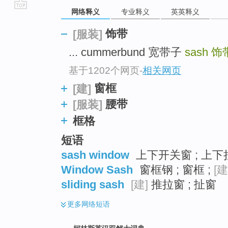
网络释义
专业释义
英英释义
go
top
饰带
[服装]
... cummerbund 宽带子
sash
饰
基于1202个网页
-
相关网页
窗框
[建]
腰带
[服装]
框格
短语
sash window
上下开关窗 ; 上下拉
Window Sash
窗框钢 ; 窗框 ;
[建
sliding sash
[建]
推拉窗 ; 扯窗
更多
网络短语