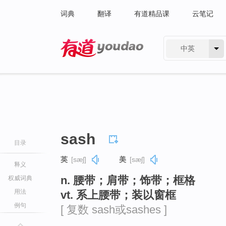
词典
翻译
有道精品课
云笔记
中英
有道 - 网易旗下搜索
sash
目录
英
[sæʃ]
美
[sæʃ]
释义
n. 腰带；肩带；饰带；框格
权威词典
用法
vt. 系上腰带；装以窗框
例句
[ 复数 sash或sashes ]