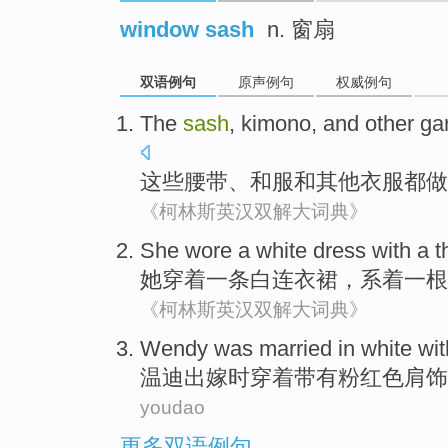
window sash
n. 窗扇
双语例句
原声例句
权威例句
The
sash
, kimono,
and
other
ga
这些
腰带
、和服
和
其他
衣服
都
做
《柯林斯英汉双解大词典》
She
wore
a
white
dress
with a t
她
穿着
一
条
白
连衣裙
，系着一根
《柯林斯英汉双解大词典》
Wendy
was married
in
white
wit
温迪
出嫁
时
穿着
带有
粉红色
肩
饰
youdao
更多双语例句