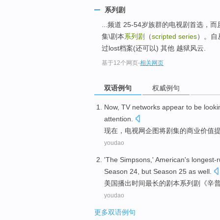
系列剧
...频道 25-54岁族群的电视剧首选，而且也是
集\剧本
系列剧
（
scripted series
）。自
过lost档案(还可以) 其他 越狱风云.
基于12个网页
-
相关网页
双语例句
权威例句
Now
,
TV networks appear
to
be
look
attention.
现在
，
电视网
企图
将
剧集
的
商业
价值
youdao
'The
Simpsons
,'
American
's longest-
Season
24
, but Season
25
as well.
美国
播出时间
最长
的
剧本系列剧
《
辛
youdao
更多双语例句