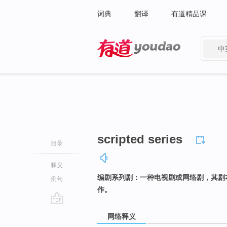
词典
翻译
有道精品课
中
有道 - 网易旗下搜索
scripted series
目录
释义
编剧系列剧：一种电视剧或网络剧，其剧
例句
作。
go
网络释义
top