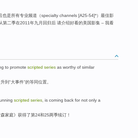
所有专业频道（specialty channels [A25-54]*）最佳影
从第二季在2011年九月回归后 请介绍好看的美国影集 – 我看
ing
to
promote
scripted
series
as
worthy
of
similar
提升
到
“大事件”的等同位置。
running
scripted
series
, is coming back for not only a
普森
家庭》获得了
第24
和
25
两
季续订
！